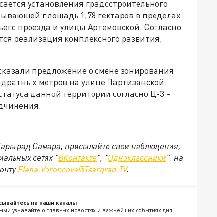
сается установления градостроительного
тывающей площадь 1,78 гектаров в пределах
ьего проезда и улицы Артемовской. Согласно
тся реализация комплексного развития,
сказали предложение о смене зонирования
адратных метров на улице Партизанской.
татуса данной территории согласно Ц-3 –
одчинения.
 Царьград Самара, присылайте свои наблюдения,
иальных сетях "
ВКонтакте
", "
Одноклассники
", на
почту
Elena.Voroncova@Tsargrad.TV
.
сывайтесь на наши каналы
ыми узнавайте о главных новостях и важнейших событиях дня.