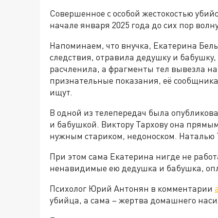
Совершенное с особой жестокостью убийс
начале января 2025 года до сих пор волн
Напоминаем, что внучка, Екатерина Бель
следствия, отравила дедушку и бабушку,
расчленила, а фрагменты тел вывезла н
признательные показания, её сообщника,
ищут.
В одной из телепередач была опубликов
и бабушкой. Виктору Тархову она прямым
нужным стариком, недоноском. Наталью Т
При этом сама Екатерина нигде не работа
ненавидимые ею дедушка и бабушка, опл
Психолог Юрий Антонян в комментарии
убийца, а сама – жертва домашнего наси