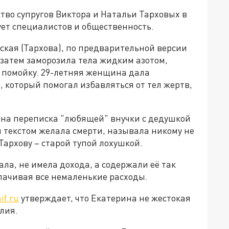
тво супругов Виктора и Натальи Тарховых в
ует специалистов и общественность.
ская (Тархова), по предварительной версии
 затем заморозила тела жидким азотом,
а помойку. 29-летняя женщина дала
 который помогал избавляться от тел жертв,
ана переписка "любящей" внучки с дедушкой
 текстом желала смерти, называла никому не
архову – старой тупой лохушкой.
ла, не имела дохода, а содержали её так
ачивая все немаленькие расходы.
aif.ru
утверждает, что Екатерина не жестокая
лия.