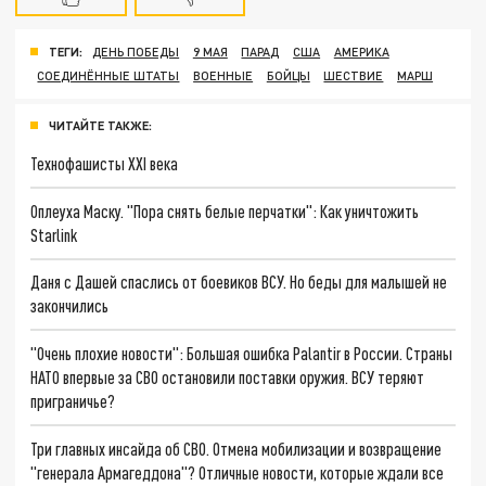
ТЕГИ:
ДЕНЬ ПОБЕДЫ
9 МАЯ
ПАРАД
США
АМЕРИКА
СОЕДИНЁННЫЕ ШТАТЫ
ВОЕННЫЕ
БОЙЦЫ
ШЕСТВИЕ
МАРШ
ЧИТАЙТЕ ТАКЖЕ:
Технофашисты XXI века
Оплеуха Маску. "Пора снять белые перчатки": Как уничтожить
Starlink
Даня с Дашей спаслись от боевиков ВСУ. Но беды для малышей не
закончились
"Очень плохие новости": Большая ошибка Palantir в России. Страны
НАТО впервые за СВО остановили поставки оружия. ВСУ теряют
приграничье?
Три главных инсайда об СВО. Отмена мобилизации и возвращение
"генерала Армагеддона"? Отличные новости, которые ждали все