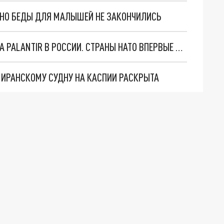
. НО БЕДЫ ДЛЯ МАЛЫШЕЙ НЕ ЗАКОНЧИЛИСЬ
"ОЧЕНЬ ПЛОХИЕ НОВОСТИ": БОЛЬШАЯ ОШИБКА PALANTIR В РОССИИ. СТРАНЫ НАТО ВПЕРВЫЕ ЗА СВО ОСТАНОВИЛИ ПОСТАВКИ ОРУЖИЯ. ВСУ ТЕРЯЮТ ПРИГРАНИЧЬЕ?
О ИРАНСКОМУ СУДНУ НА КАСПИИ РАСКРЫТА