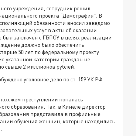
ьного учреждения, сотрудник решил
национального проекта “Демография”. В
ы исполняющий обязанности вносил заведомо
зовательных услуг в акты об оказании
ор был заключен с ГБПОУ в целях реализации
реждение должно было обеспечить
тарше 50 лет по федеральному проекту
ие указанной категории граждан не
ло свыше 2 миллионов рублей.
уждено уголовное дело по ст. 159 УК РФ
а похожем преступлении попалась
ого образования. Так, в Кинеле директор
образования представила в профильные
зации обучения женщин, которые находились
.