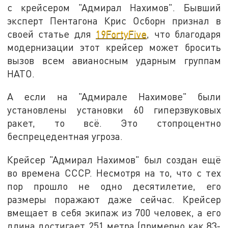
с крейсером "Адмирал Нахимов". Бывший
эксперт Пентагона Крис Осборн признал в
своей статье для
19FortyFive
, что благодаря
модернизации этот крейсер может бросить
вызов всем авианосным ударным группам
НАТО.
А если на "Адмирале Нахимове" были
установлены установки 60 гиперзвуковых
ракет, то всё. Это стопроцентно
беспрецедентная угроза.
Крейсер "Адмирал Нахимов" был создан ещё
во времена СССР. Несмотря на то, что с тех
пор прошло не одно десятилетие, его
размеры поражают даже сейчас. Крейсер
вмещает в себя экипаж из 700 человек, а его
длина достигает 251 метра (примерно как 83-