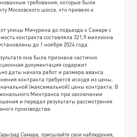
снованные требования, которые были
ту Московского шоссе, что привело к
 от улицы Мичурина до подъезда к Самаре с
мость контракта составляла 321,9 миллиона
становлены до 1 ноября 2024 года.
езультате она была признана частично
аукционная документация содержит
о даты начала работ и размера аванса.
лнения контракта требуется исходя из цены,
т начальной (максимальной) цены контракта. В
егионального Минтранса при заключении
ушения и передал результаты рассмотрения
ного производства.
 Царьград Самара, присылайте свои наблюдения,