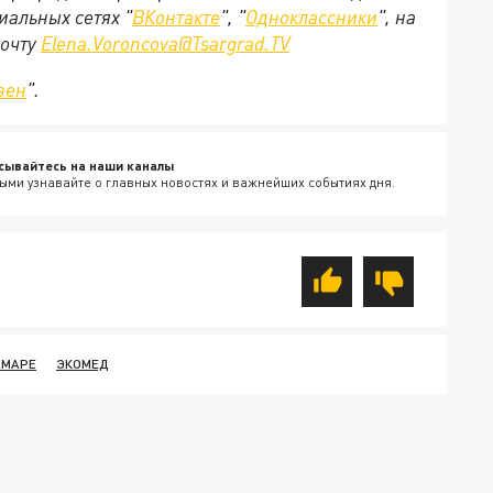
иальных сетях "
ВКонтакте
", "
Одноклассники
", на
почту
Elena.Voroncova@Tsargrad.TV
зен
".
сывайтесь на наши каналы
ыми узнавайте о главных новостях и важнейших событиях дня.
АМАРЕ
ЭКОМЕД