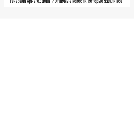
"генерала Армагеддона"? Отличные новости, которые ждали все