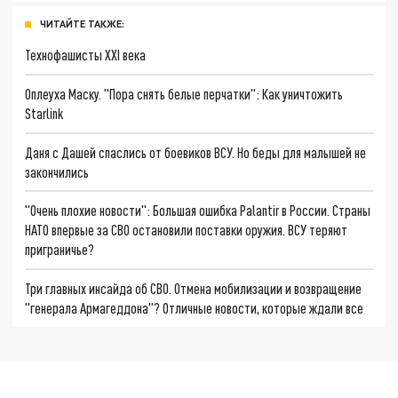
ЧИТАЙТЕ ТАКЖЕ:
Технофашисты XXI века
Оплеуха Маску. "Пора снять белые перчатки": Как уничтожить
Starlink
Даня с Дашей спаслись от боевиков ВСУ. Но беды для малышей не
закончились
"Очень плохие новости": Большая ошибка Palantir в России. Страны
НАТО впервые за СВО остановили поставки оружия. ВСУ теряют
приграничье?
Три главных инсайда об СВО. Отмена мобилизации и возвращение
"генерала Армагеддона"? Отличные новости, которые ждали все