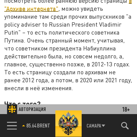
посмотреть более раннюю версию страницы
в
"Архиве интернета"
, можно увидеть
упоминание там среди прочих выпускников "a
policy adviser to Russian President Vladimir
Putin" – то есть политического советника
Путина. Очень странный момент, учитывая,
что советником президента Набиуллина
действительно была, но совсем недолго, а,
главное, существенно позже, в 2012-13 годах.
То есть страницу создали по архивам не
ранее 2012 года, а потом, в 2020 или 2021 году,
внесли в неё изменения.
Что с того?
18+
АВТОРИЗАЦИЯ
Бог с ним, с Йелем, с удивительным мужем, с
85.64 BRENT
САМАРА
постепенно
удушающей всех нас ключевой
ставкой
, со многим другим, о чём нужно, как в