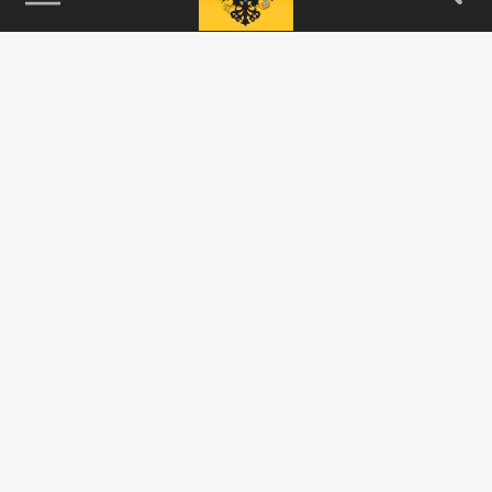
115093, г. Москва, переулок Партийный,
д.1, к.57, стр.3, эт.1, пом.I, ком.45