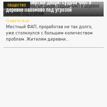
Бурьян и запертые двери: судьба ФАП в
ОБЩЕСТВО
деревне Пахомово под угрозой
12 МАРТА 10:43
Местный ФАП, проработав не так долго,
уже столкнулся с большим количеством
проблем. Жителям деревни...