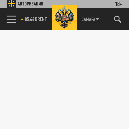
18+
АВТОРИЗАЦИЯ
04 МАРТА 14:33
В Алтайском крае застрелили главу
администрации Завьяловского района
85.64 BRENT
САМАРА
Николая Онищенко. Подозреваемый,
бывший...
ПОЛИТИКА
Министр обороны США Пит Хегсет выдвинул
обвинения в сторону администрации
Байдена
18 ФЕВРАЛЯ 07:34
Министр обороны США Пит Хегсет заявил,