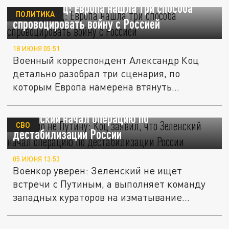
Военкор Коц: Европа нашла три способа
ПОЛИТИКА
спровоцировать войну с Россией
18 ИЮНЯ 05:51
Военный корреспондент Александр Коц
детально разобрал три сценария, по
которым Европа намерена втянуть
Россию...
"Письмо не Путину": Коц заявил, что
Зеленский начал операцию по
СВО
дестабилизации России
05 ИЮНЯ 13:53
Военкор уверен: Зеленский не ищет
встречи с Путиным, а выполняет команду
западных кураторов на изматывание...