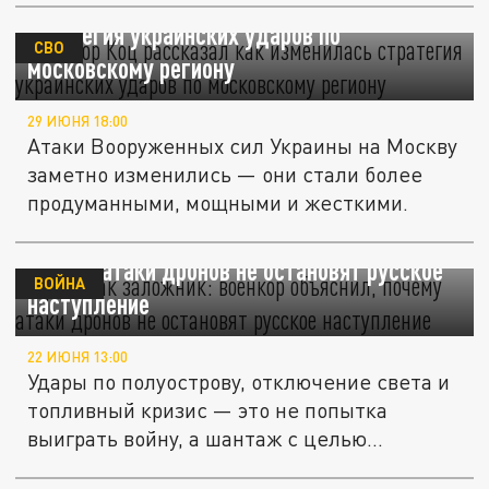
Военкор Коц рассказал как изменилась
стратегия украинских ударов по
СВО
московскому региону
29 ИЮНЯ 18:00
Атаки Вооруженных сил Украины на Москву
заметно изменились — они стали более
продуманными, мощными и жесткими.
Крым как заложник: военкор объяснил,
почему атаки дронов не остановят русское
ВОЙНА
наступление
22 ИЮНЯ 13:00
Удары по полуострову, отключение света и
топливный кризис — это не попытка
выиграть войну, а шантаж с целью...