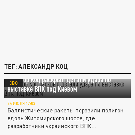
ТЕГ: АЛЕКСАНДР КОЦ
Военкор Коц раскрыл детали удара по
СВО
выставке ВПК под Киевом
24 ИЮЛЯ 17:03
Баллистические ракеты поразили полигон
вдоль Житомирского шоссе, где
разработчики украинского ВПК...