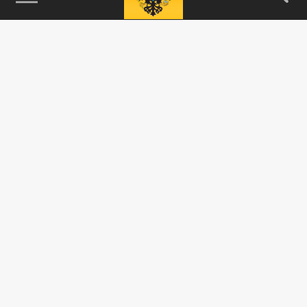
115093, г. Москва, переулок Партийный,
д.1, к.57, стр.3, эт.1, пом.I, ком.45