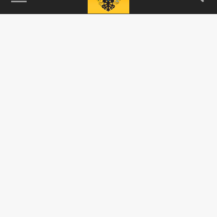
115093, г. Москва, переулок Партийный,
д.1, к.57, стр.3, эт.1, пом.I, ком.45