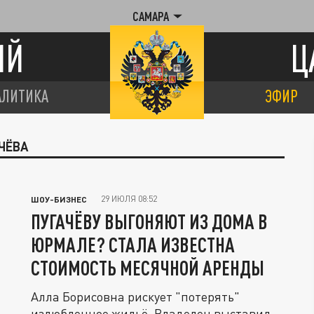
САМАРА
ИЙ
Ц
АЛИТИКА
ЭФИР
ЧЁВА
29 ИЮЛЯ 08:52
ШОУ-БИЗНЕС
ПУГАЧЁВУ ВЫГОНЯЮТ ИЗ ДОМА В
ЮРМАЛЕ? СТАЛА ИЗВЕСТНА
СТОИМОСТЬ МЕСЯЧНОЙ АРЕНДЫ
Алла Борисовна рискует "потерять"
излюбленное жильё. Владелец выставил