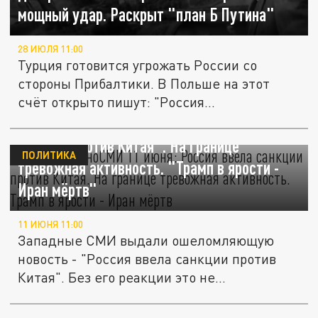
мощный удар. Раскрыт "план Б Путина"
28 ИЮЛЯ 11:00
Турция готовится угрожать России со
стороны Прибалтики. В Польше на этот
счёт открыто пишут: "Россия...
Главное в иноСМИ 11 июня: "Россия ввела
санкции против Китая". На границе
ПОЛИТИКА
тревожная активность. "Трамп в ярости -
Иран мёртв"
11 ИЮНЯ 11:00
Западные СМИ выдали ошеломляющую
новость - "Россия ввела санкции против
Китая". Без его реакции это не...