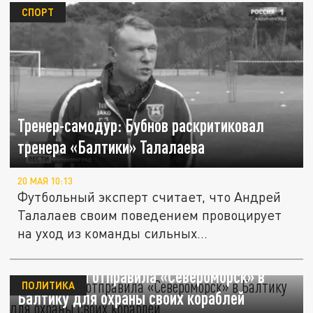
СПОРТ
Тренер-самодур: Бубнов раскритиковал
тренера «Балтики» Талалаева
20 МАЯ 10:13
Футбольный эксперт считает, что Андрей
Талалаев своим поведением провоцирует
на уход из команды сильных...
DW: Россия отправила «Североморск» в
ПОЛИТИКА
Балтику для охраны своих кораблей