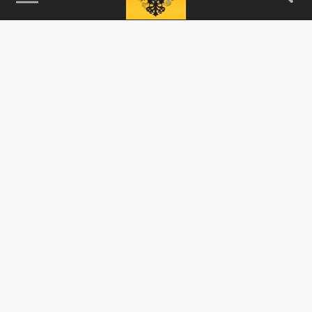
115093, г. Москва, переулок Партийный,
д.1, к.57, стр.3, эт.1, пом.I, ком.45