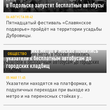
в Подольске запустят бесплатные автобусы
06 АВГУСТА 08:42
Пятнадцатый фестиваль «Славянское
подворье» пройдёт на территории усадьбы
Дубровицы.
На 17 станциях метро в Москве появились
ОБЩЕСТВО
указатели к бесплатным автобусам до
городских кладбищ
05 МАЯ 11:45
Указатели находятся на платформах, в
подуличных переходах при выходе из
метро и на переносных стойках у...