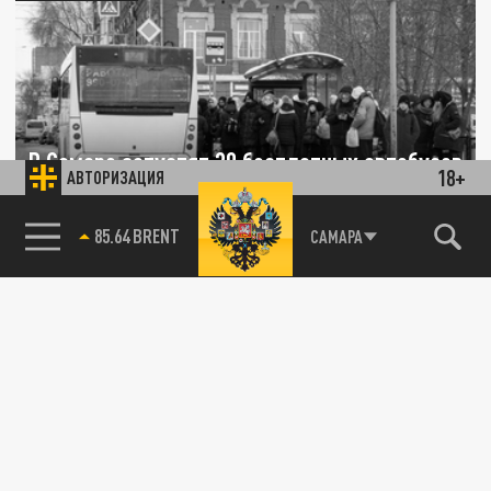
В Самаре запустят 30 бесплатных автобусов
18+
АВТОРИЗАЦИЯ
из-за ремонта трамвайных путей
85.64 BRENT
САМАРА
29 МАРТА 10:50
Перевозчика планируют найти через торги.
ОБЩЕСТВО