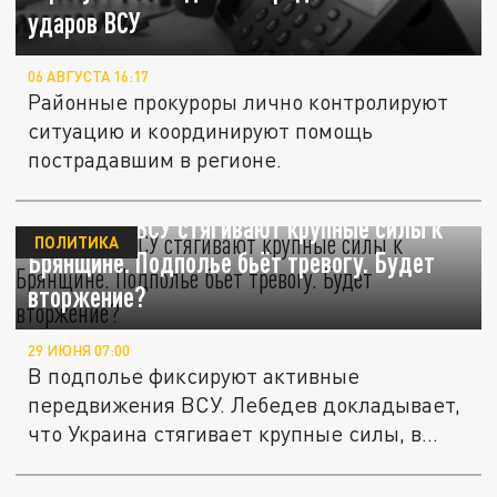
ударов ВСУ
06 АВГУСТА 16:17
Районные прокуроры лично контролируют
ситуацию и координируют помощь
пострадавшим в регионе.
Началось: ВСУ стягивают крупные силы к
ПОЛИТИКА
Брянщине. Подполье бьёт тревогу. Будет
вторжение?
29 ИЮНЯ 07:00
В подполье фиксируют активные
передвижения ВСУ. Лебедев докладывает,
что Украина стягивает крупные силы, в
том...
Захарова об ударе по автобусу с детьми в