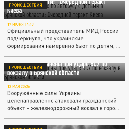
Брянской области: "Очередной теракт
ПРОИСШЕСТВИЯ
Киева"
17 ИЮНЯ 14:13
Официальный представитель МИД России
подчеркнула, что украинские
формирования намеренно бьют по детям, и
это...
Два человека ранены при ударе ВСУ по
ПРОИСШЕСТВИЯ
вокзалу в Брянской области
12 МАЯ 20:36
Вооружённые силы Украины
целенаправленно атаковали гражданский
объект – железнодорожный вокзал в городе
Унеча.