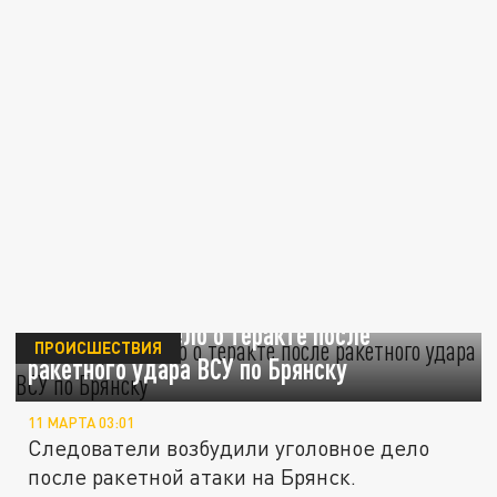
СК возбудил дело о теракте после
ПРОИСШЕСТВИЯ
ракетного удара ВСУ по Брянску
11 МАРТА 03:01
Следователи возбудили уголовное дело
после ракетной атаки на Брянск.