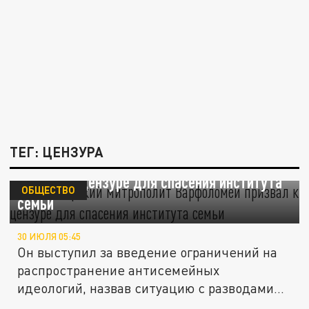
ТЕГ: ЦЕНЗУРА
Новосибирский митрополит Варфоломей
призвал к цензуре для спасения института
ОБЩЕСТВО
семьи
30 ИЮЛЯ 05:45
Он выступил за введение ограничений на
распространение антисемейных
идеологий, назвав ситуацию с разводами...