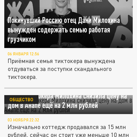
Покинувший Россию отец Дани Милохина
вынужден содержать семью работая
грузчиком
06 ЯНВАРЯ 12:56
Приёмная семья тиктокера вынуждена
отдуваться за поступки скандального
тиктокера.
Семья тиктокера Милохина снизила цену на
ОБЩЕСТВО
дом в Анапе ещё на 2 млн рублей
03 НОЯБРЯ 22:32
Изначально коттедж продавался за 15 млн
рублей, сейчас он стоит уже меньше 10 млн