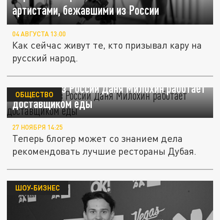
артистами, бежавшими из России
04 АВГУСТА 13:00
Как сейчас живут те, кто призывал кару на
русский народ.
Уехавший из России Даня Милохин работает
ОБЩЕСТВО
доставщиком еды
27 НОЯБРЯ 14:25
Теперь блогер может со знанием дела
рекомендовать лучшие рестораны Дубая.
ШОУ-БИЗНЕС