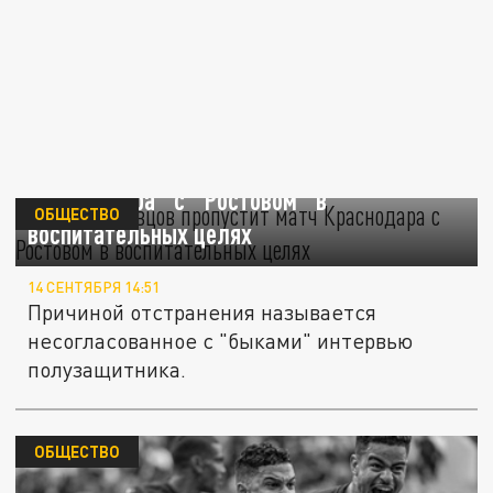
Никита Кривцов пропустит матч
"Краснодара" с "Ростовом" в
ОБЩЕСТВО
воспитательных целях
14 СЕНТЯБРЯ 14:51
Причиной отстранения называется
несогласованное с "быками" интервью
полузащитника.
ОБЩЕСТВО