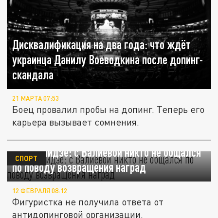
Дисквалификация на два года: что ждёт
украинца Данилу Воеводкина после допинг-
скандала
21 МАРТА 07:53
Боец провалил пробы на допинг. Теперь его
карьера вызывает сомнения.
Сихарулидзе: с Валиевой никто не общался
СПОРТ
по поводу возвращения наград
12 ФЕВРАЛЯ 08:12
Фигуристка не получила ответа от
антидопинговой организации.