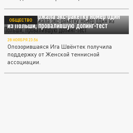
WTA поддержала экс-ракетку номер один
ОБЩЕСТВО
из Польши, провалившую допинг-тест
28 НОЯБРЯ 23:56
Опозорившаяся Ига Швёнтек получила
поддержку от Женской теннисной
ассоциации.