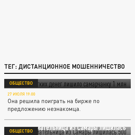
ТЕГ: ДИСТАНЦИОННОЕ МОШЕННИЧЕСТВО
Желание лёгких денег лишило самарчанку
1 млн
ОБЩЕСТВО
27 ИЮЛЯ 19:00
Она решила поиграть на бирже по
предложению незнакомца.
Предпринимательница из Самары лишилась
ОБЩЕСТВО