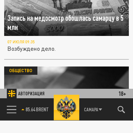
Запись на медосмотр обошлась самарцу в 5
млн
07 ИЮЛЯ 09:35
Возбуждено дело.
ОБЩЕСТВО
18+
АВТОРИЗАЦИЯ
85.64 BRENT
САМАРА
78.24 USD
Жительница Самарской области захотела
лёгких денег и лишилась больше 500 тысяч