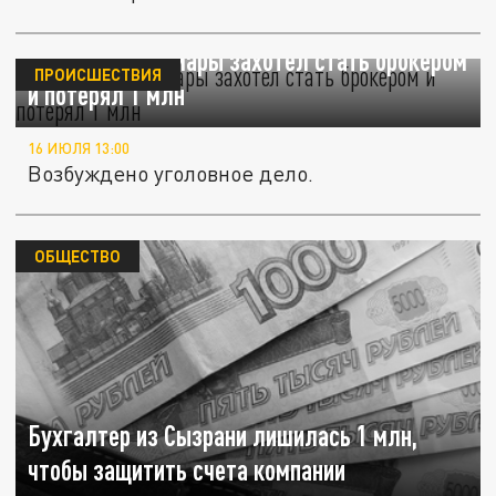
Инженер из Самары захотел стать брокером
ПРОИСШЕСТВИЯ
и потерял 1 млн
16 ИЮЛЯ 13:00
Возбуждено уголовное дело.
ОБЩЕСТВО
Бухгалтер из Сызрани лишилась 1 млн,
чтобы защитить счета компании