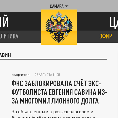
САМАРА
ИЙ
Ц
АЛИТИКА
ЭФИР
САВИН
09 АВГУСТА 11:25
ОБЩЕСТВО
ФНС ЗАБЛОКИРОВАЛА СЧЁТ ЭКС-
ФУТБОЛИСТА ЕВГЕНИЯ САВИНА ИЗ-
ЗА МНОГОМИЛЛИОННОГО ДОЛГА
За объявленным в розыск блогером и
бывшим футболистом числится долг в