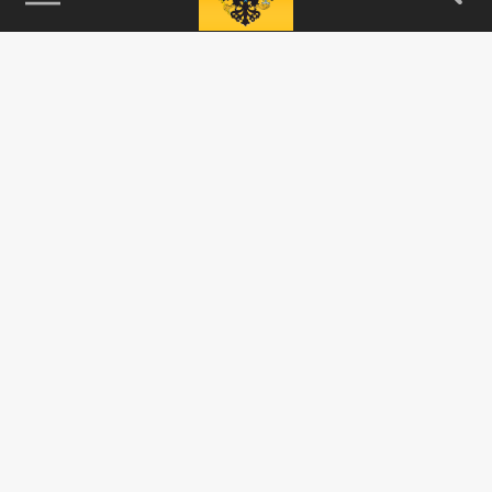
115093, г. Москва, переулок Партийный,
д.1, к.57, стр.3, эт.1, пом.I, ком.45