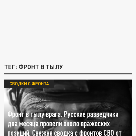
ТЕГ: ФРОНТ В ТЫЛУ
СВОДКИ С ФРОНТА
Фронт в тылу врага. Русские разведчики
два месяца провели около вражеских
позиций. Свежая сводка с фронтов СВО от