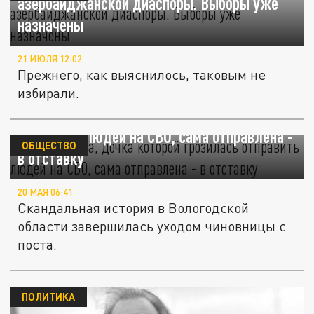
азербайджанской диаспоры. Выборы уже
назначены
21 ИЮЛЯ 12:02
Прежнего, как выяснилось, таковым не
избирали.
Глава района, дочка которой грозилась
отправить людей на СВО, сама отправлена -
ОБЩЕСТВО
в отставку
20 МАЯ 06:41
Скандальная история в Вологодской
области завершилась уходом чиновницы с
поста.
ПОЛИТИКА