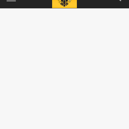
115093, г. Москва, переулок Партийный,
д.1, к.57, стр.3, эт.1, пом.I, ком.45