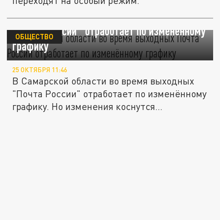
переходят на особый режим.
В Самарской области во время выходных
"Почта России" отработает по изменённому
ОБЩЕСТВО
графику
25 ОКТЯБРЯ 11:46
В Самарской области во время выходных
"Почта России" отработает по изменённому
графику. Но изменения коснутся...