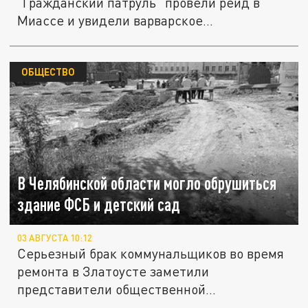
"Гражданский патруль" провели рейд в
Миассе и увидели варварское
благоустройство....
ОБЩЕСТВО
В Челябинской области могло обрушиться
здание ФСБ и детский сад
03 АВГУСТА 10:12
Серьезный брак коммунальщиков во время
ремонта в Златоусте заметили
представители общественной
организации...