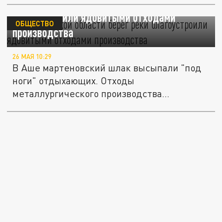
В Челябинской области берег реки
благоустроили ядовитыми отходами
ОБЩЕСТВО
производства
26 МАЯ 10:29
В Аше мартеновский шлак высыпали "под
ноги" отдыхающих. Отходы
металлургического производства
представляют...