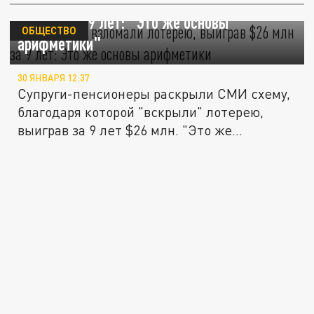
Пенсионеры "взломали" лотерею, выиграв
$26 млн за 9 лет: "Это же основы
ОБЩЕСТВО
арифметики"
30 ЯНВАРЯ 12:37
Супруги-пенсионеры раскрыли СМИ схему,
благодаря которой "вскрыли" лотерею,
выиграв за 9 лет $26 млн. "Это же...