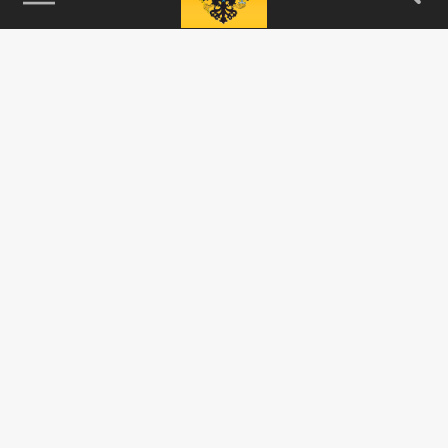
115093, г. Москва, переулок Партийный,
д.1, к.57, стр.3, эт.1, пом.I, ком.45