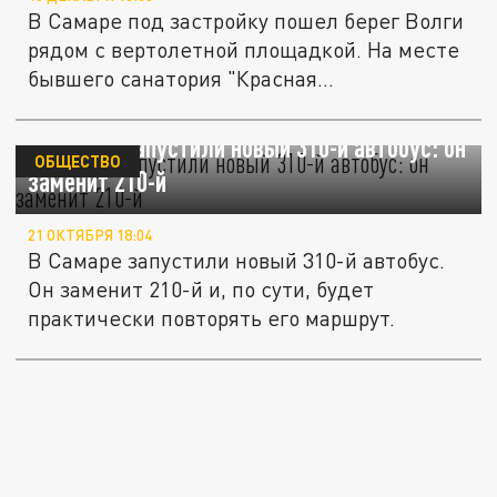
В Самаре под застройку пошел берег Волги
рядом с вертолетной площадкой. На месте
бывшего санатория "Красная...
В Самаре запустили новый 310-й автобус: он
ОБЩЕСТВО
заменит 210-й
21 ОКТЯБРЯ 18:04
В Самаре запустили новый 310-й автобус.
Он заменит 210-й и, по сути, будет
практически повторять его маршрут.