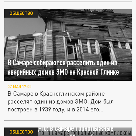
ОБЩЕСТВО
В Самаре собираются расселить один из
аварийных домов ЭМО на Красной Глинке
07 МАЯ 17:05
В Самаре в Красноглинском районе
расселят один из домов ЭМО. Дом был
построен в 1939 году, и в 2014 его...
Ну, наконец-то: в Самаре горнолыжные
ОБЩЕСТВО