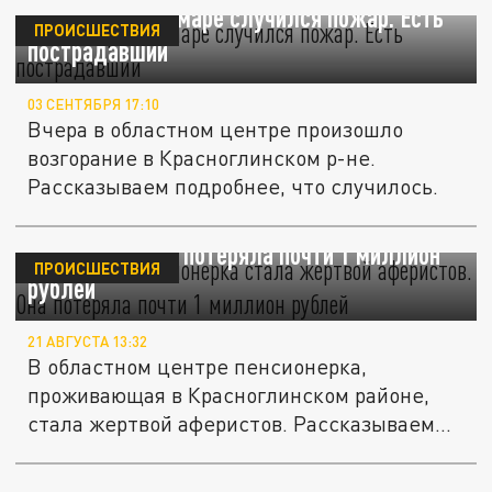
2 сентября в Самаре случился пожар. Есть
ПРОИСШЕСТВИЯ
пострадавший
03 СЕНТЯБРЯ 17:10
Вчера в областном центре произошло
возгорание в Красноглинском р-не.
Рассказываем подробнее, что случилось.
Самарская пенсионерка стала жертвой
аферистов. Она потеряла почти 1 миллион
ПРОИСШЕСТВИЯ
рублей
21 АВГУСТА 13:32
В областном центре пенсионерка,
проживающая в Красноглинском районе,
стала жертвой аферистов. Рассказываем...