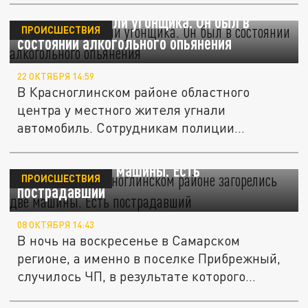
В Самаре поймали угонщика. Он был в
ПРОИСШЕСТВИЯ
состоянии алкогольного опьянения
22 ОКТЯБРЯ 14:59
В Красноглинском районе областного
центра у местного жителя угнали
автомобиль. Сотрудникам полиции
удалось...
8 октября в Красноглинском районе
загорелись две машины. Есть
ПРОИСШЕСТВИЯ
пострадавший
08 ОКТЯБРЯ 14:43
В ночь на воскресенье в Самарском
регионе, а именно в поселке Прибрежный,
случилось ЧП, в результате которого...