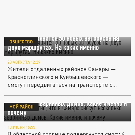
В Самаре появится 50 новых автобусов на
ОБЩЕСТВО
двух маршрутах. На каких именно
20 АВГУСТА 12:29
Жители отдаленных районов Самары —
Красноглинского и Куйбышевского —
смогут передвигаться на транспорте с...
Стало известно, что в Самаре снесут
несколько аварийных домов. Какие именно и
МОЙ РАЙОН
почему
13 ИЮНЯ 16:55
В областной столице подвергнутся сносу 4