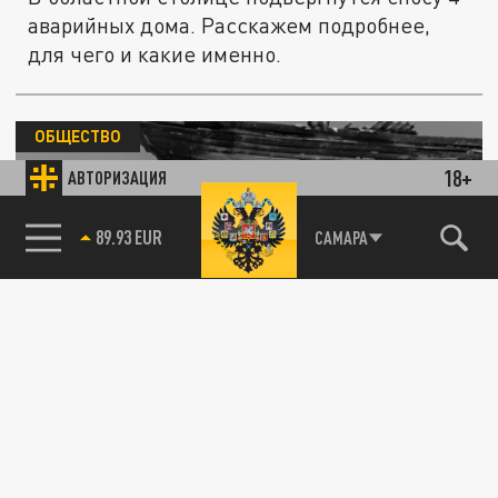
аварийных дома. Расскажем подробнее,
для чего и какие именно.
ОБЩЕСТВО
18+
АВТОРИЗАЦИЯ
85.64 BRENT
САМАРА
В Самаре собираются расселить один из
аварийных домов ЭМО на Красной Глинке
07 МАЯ 17:05
В Самаре в Красноглинском районе
расселят один из домов ЭМО. Дом был
построен в 1939 году, и в 2014 его...