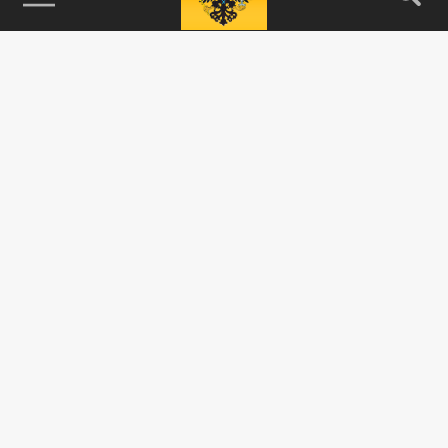
115093, г. Москва, переулок Партийный,
д.1, к.57, стр.3, эт.1, пом.I, ком.45