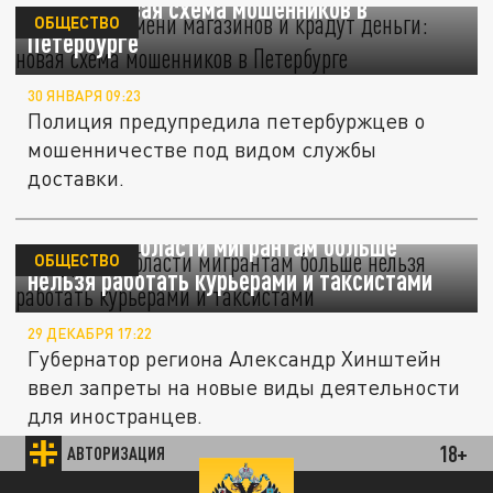
деньги: новая схема мошенников в
ОБЩЕСТВО
Петербурге
30 ЯНВАРЯ 09:23
Полиция предупредила петербуржцев о
мошенничестве под видом службы
доставки.
В Курской области мигрантам больше
ОБЩЕСТВО
нельзя работать курьерами и таксистами
29 ДЕКАБРЯ 17:22
Губернатор региона Александр Хинштейн
ввел запреты на новые виды деятельности
для иностранцев.
18+
АВТОРИЗАЦИЯ