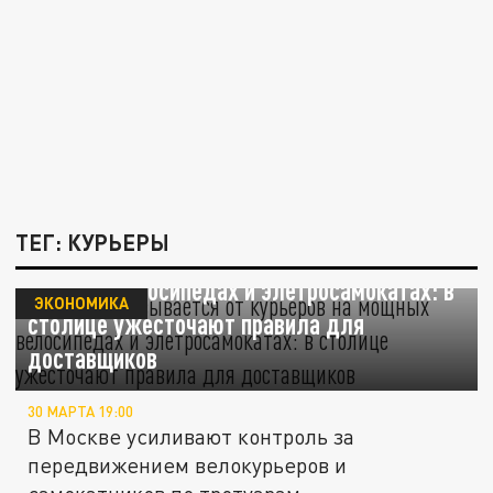
ТЕГ: КУРЬЕРЫ
Москва отказывается от курьеров на
мощных велосипедах и элетросамокатах: в
ЭКОНОМИКА
столице ужесточают правила для
доставщиков
30 МАРТА 19:00
В Москве усиливают контроль за
передвижением велокурьеров и