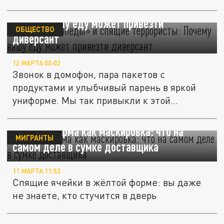
столице...
«Джихад-мопеды» и спящие террористы:
Почему вашу еду может привезти
ОБЩЕСТВО
диверсант
12 МАРТА 00:02
Звонок в домофон, пара пакетов с
продуктами и улыбчивый парень в яркой
униформе. Мы так привыкли к этой...
Жёлтая форма как маскировка: что на
МИГРАНТЫ
самом деле в сумке доставщика
11 МАРТА 11:53
Спящие ячейки в жёлтой форме: вы даже
не знаете, кто стучится в дверь