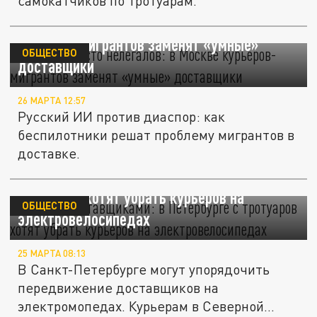
самокатчиков по тротуарам.
Роботы вместо нелегалов: в Москве
курьеров-мигрантов заменят «умные»
ОБЩЕСТВО
доставщики
26 МАРТА 12:57
Русский ИИ против диаспор: как
беспилотники решат проблему мигрантов в
доставке.
Битва с доставщиками: в Петербурге с
тротуаров хотят убрать курьеров на
ОБЩЕСТВО
электровелосипедах
25 МАРТА 08:13
В Санкт-Петербурге могут упорядочить
передвижение доставщиков на
электромопедах. Курьерам в Северной