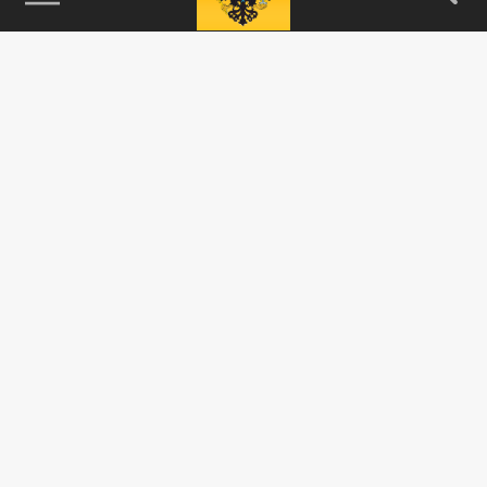
115093, г. Москва, переулок Партийный,
д.1, к.57, стр.3, эт.1, пом.I, ком.45