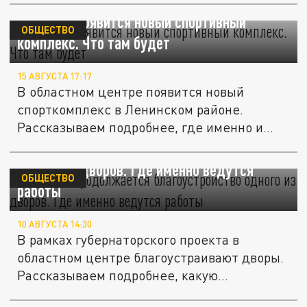
В Самаре появится новый спортивный
ОБЩЕСТВО
комплекс. Что там будет
15 АВГУСТА 17:17
В областном центре появится новый
спорткомплекс в Ленинском районе.
Рассказываем подробнее, где именно и
что...
В Самаре продолжается благоустройство
одного из дворов. Где именно ведутся
ОБЩЕСТВО
работы
10 АВГУСТА 14:30
В рамках губернаторского проекта в
областном центре благоустраивают дворы.
Рассказываем подробнее, какую...