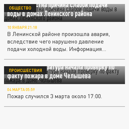
Стала известна причина слабой подачи
ОБЩЕСТВО
воды в домах Ленинского района
10 ЯНВАРЯ 21:18
В Ленинской районе произошла авария,
вследствие чего нарушено давление
подачи холодной воды. Информация...
В Самаре прокуратура начала проверку по
ПРОИСШЕСТВИЯ
факту пожара в доме Челышева
04 МАРТА 05:59
Пожар случился 3 марта около 17:00.