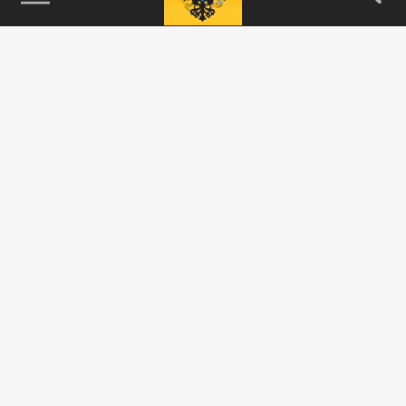
115093, г. Москва, переулок Партийный,
д.1, к.57, стр.3, эт.1, пом.I, ком.45