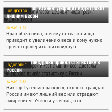
Эндокринолог Агаева: Дефицит йода грозит
ОБЩЕСТВО
лишним весом
20 МАЯ 16:22
Врач объяснила, почему нехватка йода
приводит к увеличению веса и кому нужно
срочно проверить щитовидную...
Каждый второй имеет лишний вес:
диетолог Минздрава привёл статистику в
ЗДОРОВЬЕ
России
14 МАЯ 13:52
Виктор Тутельян раскрыл, сколько граждан
России имеют лишний вес или страдают
ожирением. Учёный уточнил, что...
Нутрициолог Бодрова: рассказала об