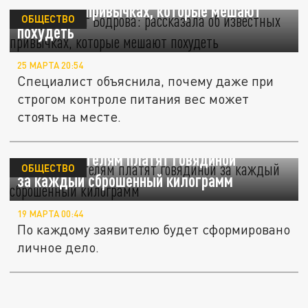
известных привычках, которые мешают
ОБЩЕСТВО
похудеть
25 МАРТА 20:54
Специалист объяснила, почему даже при
строгом контроле питания вес может
стоять на месте.
В Китае жителям платят говядиной
ОБЩЕСТВО
за каждый сброшенный килограмм
19 МАРТА 00:44
По каждому заявителю будет сформировано
личное дело.