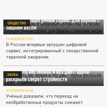
Ирина Слуцкая и цифровые алгоритмы: в
России запущен умный сервис для борьбы с
ОБЩЕСТВО
лишним весом
24 ФЕВРАЛЯ 22:05
В России впервые запущен цифровой
сервис, интегрированный с лекарственной
терапией ожирения.
Сохранить вес можно и без диет: врачи
НАУКА
раскрыли секрет стройности
20 ФЕВРАЛЯ 00:08
Учёные доказали, что переход на
необработанные продукты снижает