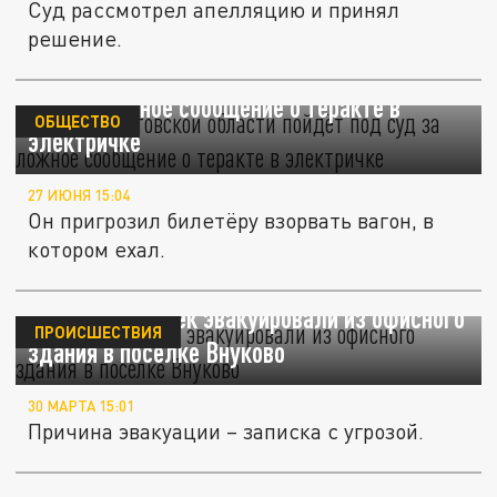
Суд рассмотрел апелляцию и принял
решение.
Житель Ростовской области пойдёт под
суд за ложное сообщение о теракте в
ОБЩЕСТВО
электричке
27 ИЮНЯ 15:04
Он пригрозил билетёру взорвать вагон, в
котором ехал.
SHOT: 86 человек эвакуировали из офисного
ПРОИСШЕСТВИЯ
здания в поселке Внуково
30 МАРТА 15:01
Причина эвакуации – записка с угрозой.