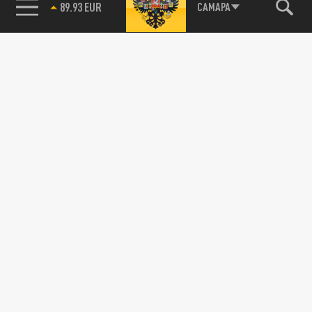
85.64 BRENT
САМАРА
ОБЩЕСТВО
На жителя Петушинского района завели
уголовное дело за ложное сообщение о
теракте
29 ФЕВРАЛЯ 11:15
Мужчине грозит 8 лет тюрьмы за ложное
сообщение о готовящемся взрыве в
Петушинском районе.
ОБЩЕСТВО