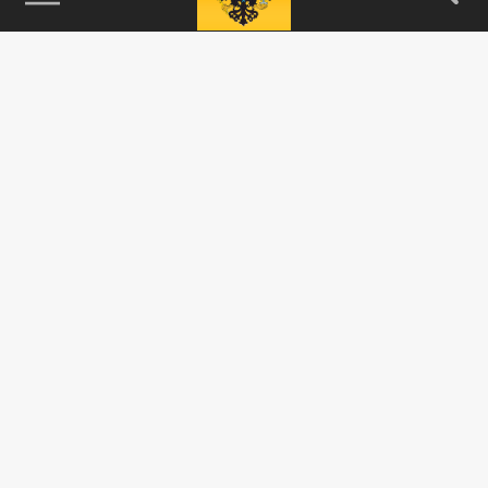
115093, г. Москва, переулок Партийный,
д.1, к.57, стр.3, эт.1, пом.I, ком.45