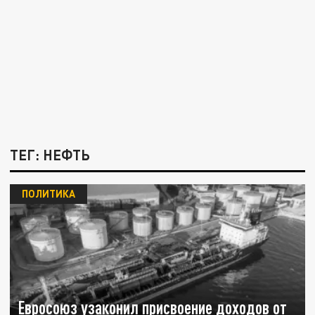
ТЕГ: НЕФТЬ
ПОЛИТИКА
Евросоюз узаконил присвоение доходов от