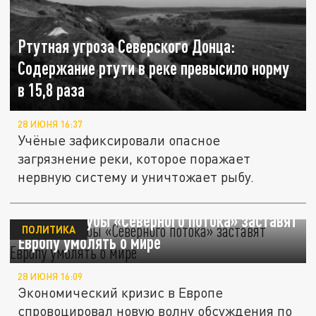
Ртутная угроза Северского Донца:
Содержание ртути в реке превысило норму
в 15,8 раза
28 ИЮНЯ 16:37
Учёные зафиксировали опасное
загрязнение реки, которое поражает
нервную систему и уничтожает рыбу.
Взгляд: Трубы «Северного потока» заставят
ПОЛИТИКА
Европу умолять о мире
28 ИЮНЯ 16:09
Экономический кризис в Европе
спровоцировал новую волну обсуждения по