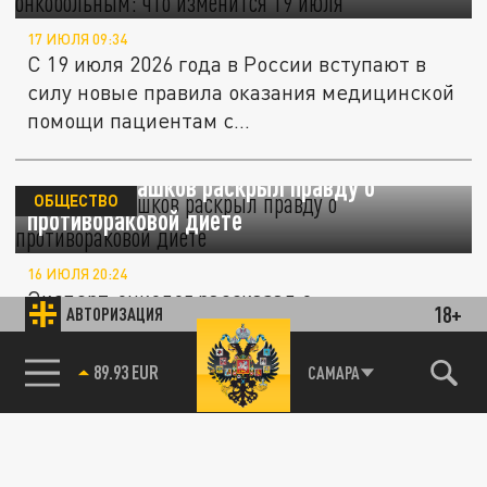
17 ИЮЛЯ 09:34
С 19 июля 2026 года в России вступают в
силу новые правила оказания медицинской
помощи пациентам с...
Онколог Ивашков раскрыл правду о
ОБЩЕСТВО
противораковой диете
16 ИЮЛЯ 20:24
Эксперт-онколог рассказал о
18+
АВТОРИЗАЦИЯ
противораковой диете и ее способности
уничтожать злокачественные образования.
89.93 EUR
САМАРА
Касается почти всех: почему стремительно
ОБЩЕСТВО
растет число онкологических заболеваний