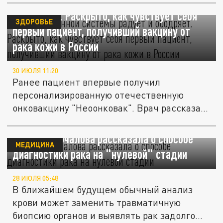
"Ответ иммунной системы радует и
ободряет". Раскрыто, как чувствует себя
ЗДОРОВЬЕ
первый пациент, получивший вакцину от
рака кожи в России
30 ИЮЛЯ 11:20
Ранее пациент впервые получил
персонализированную отечественную
онковакцину "Неоонковак". Врач рассказал
о его...
Онколог Мочалова рассказала о способе
МЕДИЦИНА
диагностики рака на "нулевой" стадии
28 ИЮЛЯ 05:48
В ближайшем будущем обычный анализ
крови может заменить травматичную
биопсию органов и выявлять рак задолго