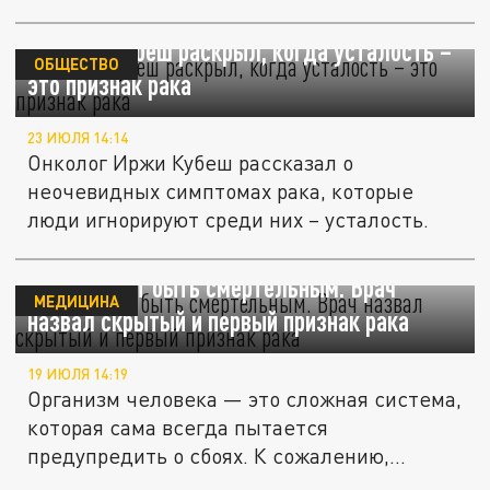
до...
Онколог Кубеш раскрыл, когда усталость –
ОБЩЕСТВО
это признак рака
23 ИЮЛЯ 14:14
Онколог Иржи Кубеш рассказал о
неочевидных симптомах рака, которые
люди игнорируют среди них – усталость.
Обед может быть смертельным. Врач
МЕДИЦИНА
назвал скрытый и первый признак рака
19 ИЮЛЯ 14:19
Организм человека — это сложная система,
которая сама всегда пытается
предупредить о сбоях. К сожалению,...