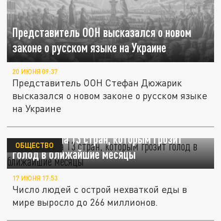
Представитель ООН высказался о новом
законе о русском языке на Украине
20 ИЮНЯ 09:37
Представитель ООН Стефан Дюжарик
высказался о новом законе о русском языке
на Украине
ООН назвала 13 стран, которым грозит
ОБЩЕСТВО
голод в ближайшие месяцы
17 ИЮНЯ 17:53
Число людей с острой нехваткой еды в
мире выросло до 266 миллионов.