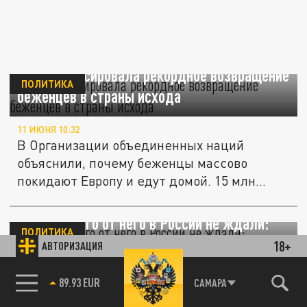
ООН зафиксировала рекордное возвращение
ПОЛИТИКА
беженцев в страны исхода
11 ИЮНЯ 10:32
В Организации объединенных наций
объяснили, почему беженцы массово
покидают Европу и едут домой. 15 млн...
Китай. Такого от него в России не ждали:
ПОЛИТИКА
"Подстава". Прямо на полях ООН
18+
АВТОРИЗАЦИЯ
09 ИЮНЯ 13:46
85.64 BRENT
САМАРА
На полях ООН – очередной шантаж России.