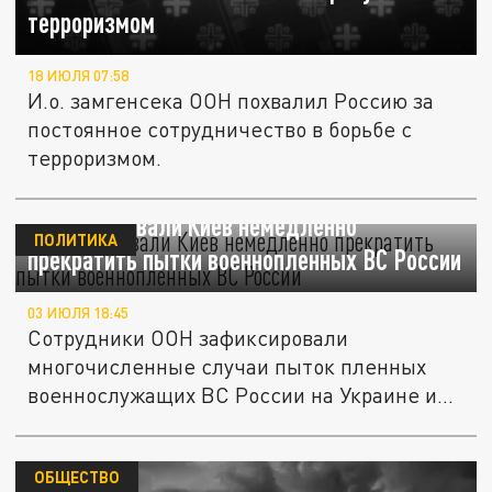
терроризмом
18 ИЮЛЯ 07:58
И.о. замгенсека ООН похвалил Россию за
постоянное сотрудничество в борьбе с
терроризмом.
В ООН призвали Киев немедленно
ПОЛИТИКА
прекратить пытки военнопленных ВС России
03 ИЮЛЯ 18:45
Сотрудники ООН зафиксировали
многочисленные случаи пыток пленных
военнослужащих ВС России на Украине и...
ОБЩЕСТВО