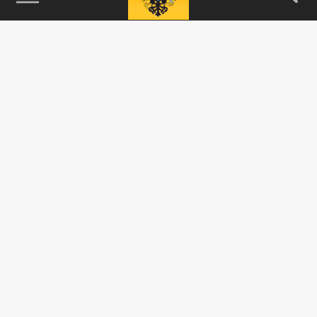
115093, г. Москва, переулок Партийный,
д.1, к.57, стр.3, эт.1, пом.I, ком.45