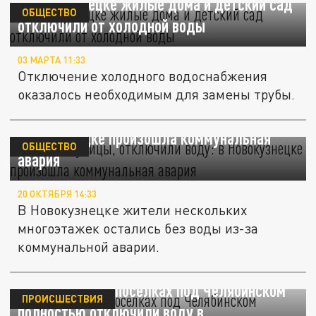
В Новокузнецке жилые дома и детский сад
ОБЩЕСТВО
отключили от холодной воды
03 МАРТА 11:33
Отключение холодного водоснабжения
оказалось необходимым для замены трубы.
Затопило улицы, отключили воду: в
Новокузнецке произошла коммунальная
ОБЩЕСТВО
авария
20 ОКТЯБРЯ 14:33
В Новокузнецке жители нескольких
многоэтажек остались без воды из-за
коммунальной аварии.
В пригородных посёлках под Челябинском
ПРОИСШЕСТВИЯ
полностью отключили воду в