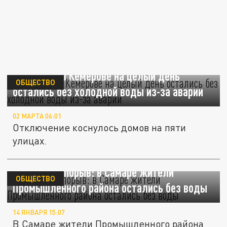
100 домов в Кемерове на целый день
ОБЩЕСТВО
остались без холодной воды из-за аварии
02 МАРТА 06:01
Отключение коснулось домов на пяти
улицах.
Повторный порыв: в Самаре жители
ОБЩЕСТВО
Промышленного района остались без воды
14 ЯНВАРЯ 15:07
В Самаре жители Промышленного района