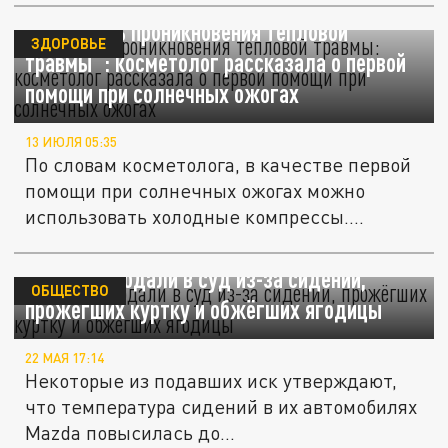
"Избежать проникновения тепловой
ЗДОРОВЬЕ
травмы": косметолог рассказала о первой
помощи при солнечных ожогах
13 ИЮЛЯ 05:35
По словам косметолога, в качестве первой
помощи при солнечных ожогах можно
использовать холодные компрессы....
На Mazda подали в суд из-за сидений,
ОБЩЕСТВО
прожёгших куртку и обжёгших ягодицы
22 МАЯ 17:14
Некоторые из подавших иск утверждают,
что температура сидений в их автомобилях
Mazda повысилась до...