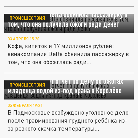
Авиакомпания Delta обвинила пассажирку в
ПРОИСШЕСТВИЯ
том, что она получила ожоги ради денег
03 АПРЕЛЯ 15:20
Кофе, кипяток и 17 миллионов рублей:
авиакомпания Delta обвинила пассажирку в
том, что она обожглась ради...
Бастрыкин ждёт отчёт по делу об ожогах
ПРОИСШЕСТВИЯ
младенца водой из-под крана в Королёве
05 ФЕВРАЛЯ 19:21
В Подмосковье возбуждено уголовное дело
после травмирования грудного ребёнка из-
за резкого скачка температуры...