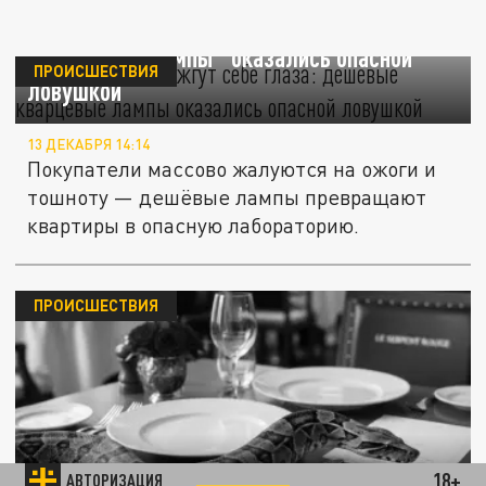
Русские массово жгут себе глаза: дешёвые
"кварцевые лампы" оказались опасной
ПРОИСШЕСТВИЯ
ловушкой
13 ДЕКАБРЯ 14:14
Покупатели массово жалуются на ожоги и
тошноту — дешёвые лампы превращают
квартиры в опасную лабораторию.
ПРОИСШЕСТВИЯ
Русская туристка туристка в Кении
18+
АВТОРИЗАЦИЯ