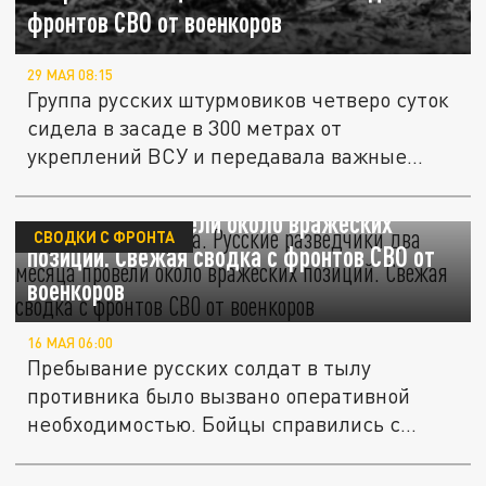
фронтов СВО от военкоров
29 МАЯ 08:15
Группа русских штурмовиков четверо суток
сидела в засаде в 300 метрах от
укреплений ВСУ и передавала важные...
Фронт в тылу врага. Русские разведчики
два месяца провели около вражеских
СВОДКИ С ФРОНТА
позиций. Свежая сводка с фронтов СВО от
военкоров
16 МАЯ 06:00
Пребывание русских солдат в тылу
противника было вызвано оперативной
необходимостью. Бойцы справились с
боевой...