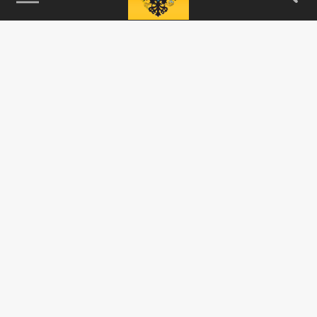
115093, г. Москва, переулок Партийный,
д.1, к.57, стр.3, эт.1, пом.I, ком.45