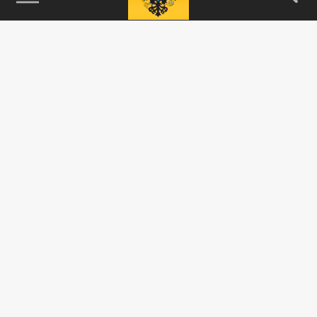
115093, г. Москва, переулок Партийный,
д.1, к.57, стр.3, эт.1, пом.I, ком.45