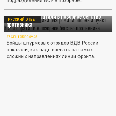
подразделения ВСУ в позорное...
Русские десантники разгромили опорный
пункт ВСУ и обратили в позорное бегство
РУССКИЙ ОТВЕТ
противника
27 СЕНТЯБРЯ 09:35
Бойцы штурмовых отрядов ВДВ России
показали, как надо воевать на самых
сложных направлениях линии фронта.