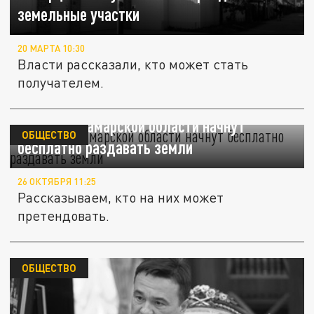
земельные участки
20 МАРТА 10:30
Власти рассказали, кто может стать
получателем.
Жителям Самарской области начнут
ОБЩЕСТВО
бесплатно раздавать земли
26 ОКТЯБРЯ 11:25
Рассказываем, кто на них может
претендовать.
ОБЩЕСТВО