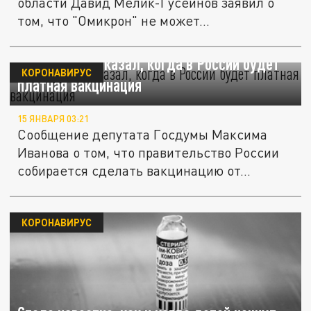
области Давид Мелик-Гусейнов заявил о
том, что "Омикрон" не может...
Гинцбург рассказал, когда в России будет
КОРОНАВИРУС
платная вакцинация
15 ЯНВАРЯ 03:21
Сообщение депутата Госдумы Максима
Иванова о том, что правительство России
собирается сделать вакцинацию от...
КОРОНАВИРУС